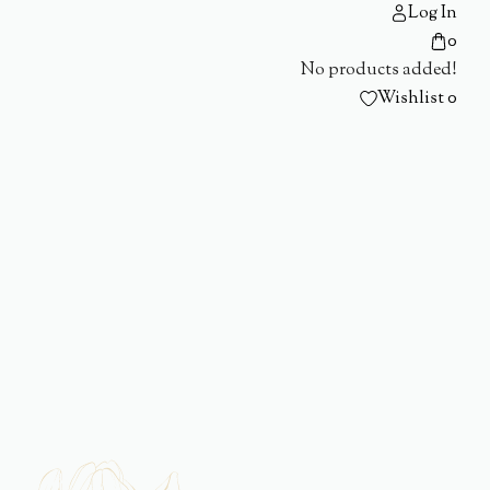
Log In
0
No products added!
Wishlist
0