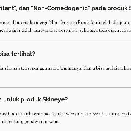
Irritant", dan "Non-Comedogenic" pada produk 
nimalkan risiko alergi. Non-Irritant: Produk ini telah diuji 
ncang agar tidak menyumbat pori-pori, sehingga tidak menyebab
isa terlihat?
t dan konsistensi penggunaan. Umumnya, Kamu bisa mulai meliha
s untuk produk Skineye?
astikan untuk terus memantau website skineye.id i atau mengik
aru tentang penawaran kami.