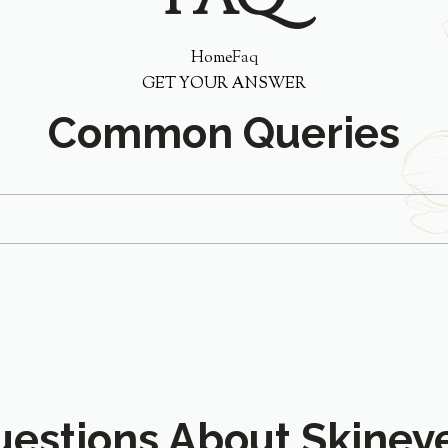
Home
Faq
GET YOUR ANSWER
Common Queries
uestions About Skiney