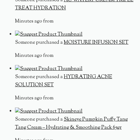
Someone purchased a
AC WATERY CREAM TRIPLE
TREAT HYDRATION
Minutes ago from
Someone purchased a
MOISTURE INFUSION SET
Minutes ago from
Someone purchased a
HYDRATING ACNE
SOLUTION SET
Minutes ago from
Someone purchased a
Skineye Pumpkin Puffy Tang
Tang Cream – Hydrating & Smoothing Pack 65gr