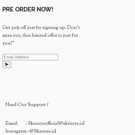
PRE ORDER NOW!
Get 30% off just by signing up. Don’t
miss out, this limited offer is just for
you!”
Need Our Support ?
Email : Skineyeofficial@skineye.id
Instagram : @Skineye.id