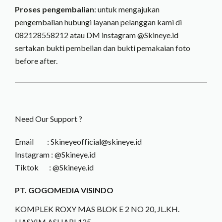
Proses pengembalian
: untuk mengajukan
pengembalian hubungi layanan pelanggan kami di
082128558212 atau DM instagram @‌Skineye.id
sertakan bukti pembelian dan bukti pemakaian foto
before after.
Need Our Support ?
Email : Skineyeofficial@skineye.id
Instagram : @Skineye.id
Tiktok : @Skineye.id
PT. GOGOMEDIA VISINDO
KOMPLEK ROXY MAS BLOK E 2 NO 20, JL.KH.
HASYIM ASHARI 125,