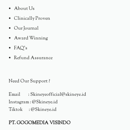
About Us
Clinically Proven
Our Journal
Award Winning
FAQ's
Refund Assurance
Need Our Support ?
Email : Skineyeofficial@skineye.id
Instagram : @Skineye.id
Tiktok : @Skineye.id
PT. GOGOMEDIA VISINDO