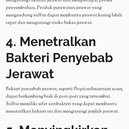
mengurangi ukuran jerawat dan mempercepat proses
penyembuhan. Produk perawatan jerawat yang
mengandung sulfur dapat membantu jerawat kering lebih
cepat dan mengurangi risiko bekas jerawat.
4. Menetralkan
Bakteri Penyebab
Jerawat
Bakteri penyebab jerawat, seperti
Propionibacterium acnes
,
dapat berkembang biak di pori-pori yang tersumbat.
Sulfur memiliki sifat antibakteri yang dapat membantu
menetralkan bakteri ini dan mengurangi jumlah jerawat.