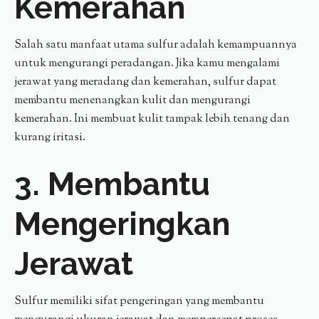
Kemerahan
Salah satu manfaat utama sulfur adalah kemampuannya
untuk mengurangi peradangan. Jika kamu mengalami
jerawat yang meradang dan kemerahan, sulfur dapat
membantu menenangkan kulit dan mengurangi
kemerahan. Ini membuat kulit tampak lebih tenang dan
kurang iritasi.
3. Membantu
Mengeringkan
Jerawat
Sulfur memiliki sifat pengeringan yang membantu