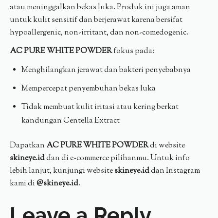
atau meninggalkan bekas luka. Produk ini juga aman
untuk kulit sensitif dan berjerawat karena bersifat
hypoallergenic, non-irritant, dan non-comedogenic.
AC PURE WHITE POWDER
fokus pada:
Menghilangkan jerawat dan bakteri penyebabnya
Mempercepat penyembuhan bekas luka
Tidak membuat kulit iritasi atau kering berkat
kandungan Centella Extract
Dapatkan
AC PURE WHITE POWDER
di website
skineye.id
dan di e-commerce pilihanmu. Untuk info
lebih lanjut, kunjungi website
skineye.id
dan Instagram
kami di
@skineye.id
.
Leave a Reply