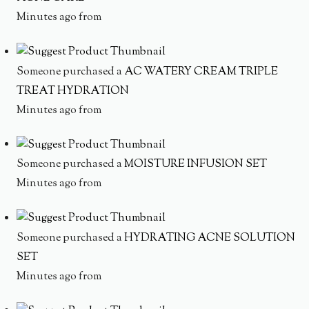
Minutes ago from
Someone purchased a
AC WATERY CREAM TRIPLE
TREAT HYDRATION
Minutes ago from
Someone purchased a
MOISTURE INFUSION SET
Minutes ago from
Someone purchased a
HYDRATING ACNE SOLUTION
SET
Minutes ago from