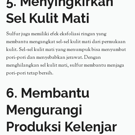
5. Menyingkirkan
Sel Kulit Mati
Sulfur juga memiliki efek eksfoliasi ringan yang
membantu mengangkat sel-sel kulit mati dari permukaan
kulit. Sel-sel kulit mati yang menumpuk bisa menyumbat
pori-pori dan menyebabkan jerawat. Dengan
menghilangkan sel kulit mati, sulfur membantu menjaga
pori-pori tetap bersih.
6. Membantu
Mengurangi
Produksi Kelenjar