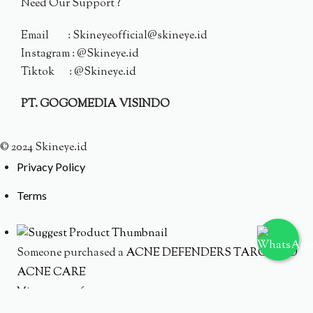
Need Our Support ?
Email : Skineyeofficial@skineye.id
Instagram : @Skineye.id
Tiktok : @Skineye.id
PT. GOGOMEDIA VISINDO
© 2024 Skineye.id
Privacy Policy
Terms
Someone purchased a
ACNE DEFENDERS TARGETED
ACNE CARE
Minutes ago from