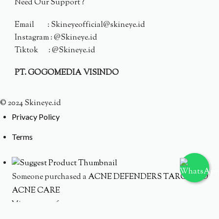
Need Our Support ?
Email : Skineyeofficial@skineye.id
Instagram : @Skineye.id
Tiktok : @Skineye.id
PT. GOGOMEDIA VISINDO
© 2024 Skineye.id
Privacy Policy
Terms
Someone purchased a
ACNE DEFENDERS TARGETED
ACNE CARE
Minutes ago from