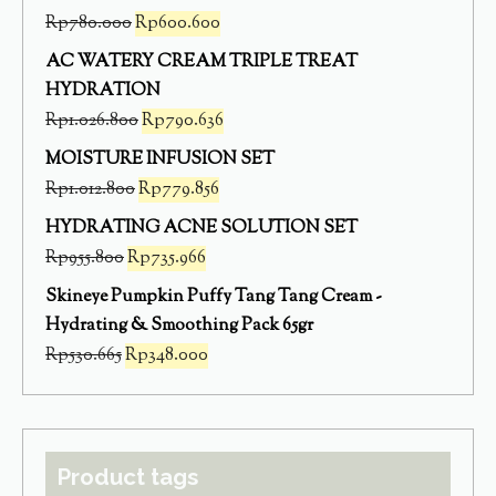
Rp
780.000
Rp
600.600
AC WATERY CREAM TRIPLE TREAT
HYDRATION
Rp
1.026.800
Rp
790.636
MOISTURE INFUSION SET
Rp
1.012.800
Rp
779.856
HYDRATING ACNE SOLUTION SET
Rp
955.800
Rp
735.966
Skineye Pumpkin Puffy Tang Tang Cream -
Hydrating & Smoothing Pack 65gr
Rp
530.665
Rp
348.000
Product tags