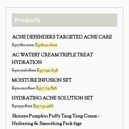
Products
ACNE DEFENDERS TARGETED ACNE CARE
Rp
780.000
Rp
600.600
AC WATERY CREAM TRIPLE TREAT
HYDRATION
Rp
1.026.800
Rp
790.636
MOISTURE INFUSION SET
Rp
1.012.800
Rp
779.856
HYDRATING ACNE SOLUTION SET
Rp
955.800
Rp
735.966
Skineye Pumpkin Puffy Tang Tang Cream -
Hydrating & Smoothing Pack 65gr