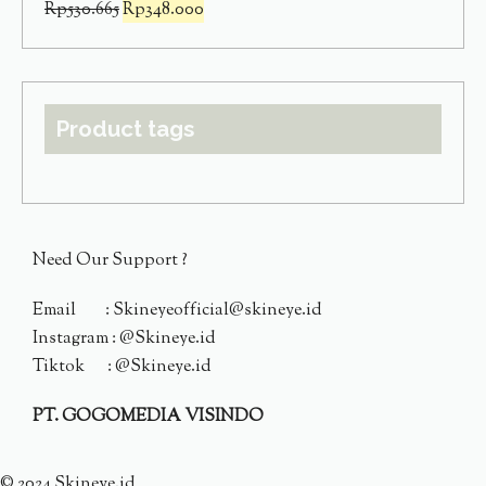
Rp
530.665
Rp
348.000
Product tags
Need Our Support ?
Email : Skineyeofficial@skineye.id
Instagram : @Skineye.id
Tiktok : @Skineye.id
PT. GOGOMEDIA VISINDO
© 2024 Skineye.id