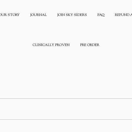
OUR STORY
JOURNAL
JOIN SKY SIDERS
FAQ
REFUND 
CLINICALLY PROVEN
PRE ORDER