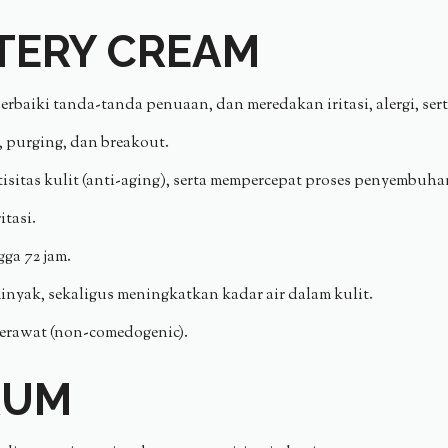
TERY CREAM
aiki tanda-tanda penuaan, dan meredakan iritasi, alergi, serta 
 purging, dan breakout.
sitas kulit (anti-aging), serta mempercepat proses penyembuhan
tasi.
ga 72 jam.
nyak, sekaligus meningkatkan kadar air dalam kulit.
jerawat (non-comedogenic).
RUM