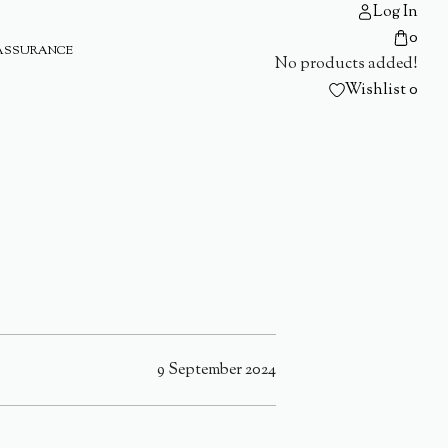
Log In
0
ASSURANCE
No products added!
Wishlist
0
9 September 2024