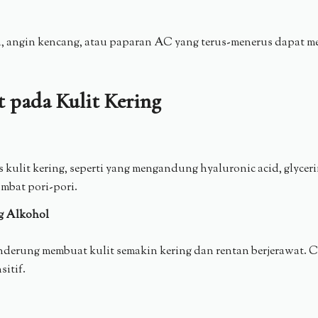
in, angin kencang, atau paparan AC yang terus-menerus dapat 
t pada Kulit Kering
s kulit kering, seperti yang mengandung hyaluronic acid, glycer
mbat pori-pori.
g Alkohol
erung membuat kulit semakin kering dan rentan berjerawat. C
itif.