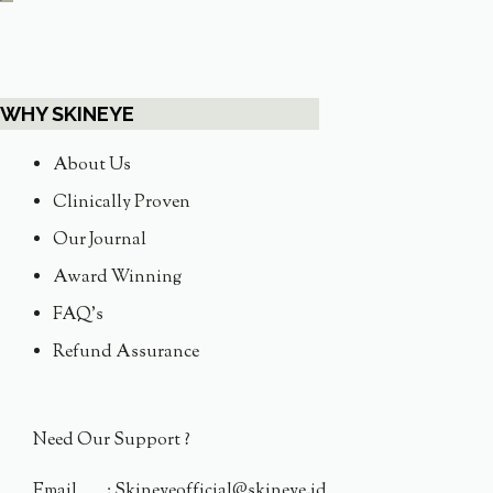
WHY SKINEYE
About Us
Clinically Proven
Our Journal
Award Winning
FAQ's
Refund Assurance
Need Our Support ?
Email : Skineyeofficial@skineye.id