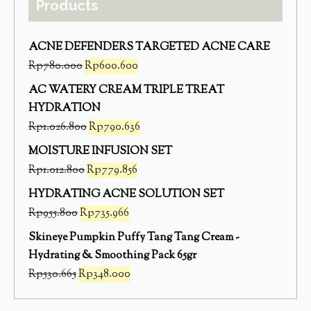
Products
ACNE DEFENDERS TARGETED ACNE CARE
Rp
780.000
Rp
600.600
AC WATERY CREAM TRIPLE TREAT
HYDRATION
Rp
1.026.800
Rp
790.636
MOISTURE INFUSION SET
Rp
1.012.800
Rp
779.856
HYDRATING ACNE SOLUTION SET
Rp
955.800
Rp
735.966
Skineye Pumpkin Puffy Tang Tang Cream -
Hydrating & Smoothing Pack 65gr
Rp
530.665
Rp
348.000