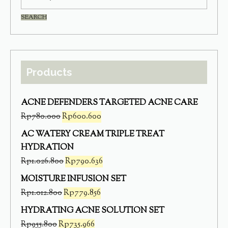
SEARCH
Products
ACNE DEFENDERS TARGETED ACNE CARE
Rp
780.000
Rp
600.600
AC WATERY CREAM TRIPLE TREAT
HYDRATION
Rp
1.026.800
Rp
790.636
MOISTURE INFUSION SET
Rp
1.012.800
Rp
779.856
HYDRATING ACNE SOLUTION SET
Rp
955.800
Rp
735.966