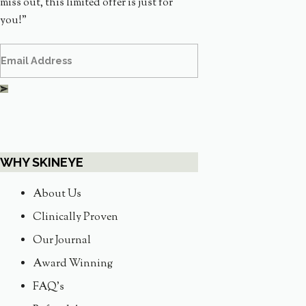
miss out, this limited offer is just for
you!”
WHY SKINEYE
About Us
Clinically Proven
Our Journal
Award Winning
FAQ's