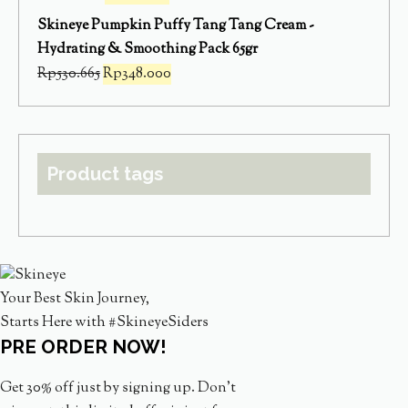
Skineye Pumpkin Puffy Tang Tang Cream -
Hydrating & Smoothing Pack 65gr
Rp
530.665
Rp
348.000
Product tags
Your Best Skin Journey,
Starts Here with #SkineyeSiders
PRE ORDER NOW!
Get 30% off just by signing up. Don’t