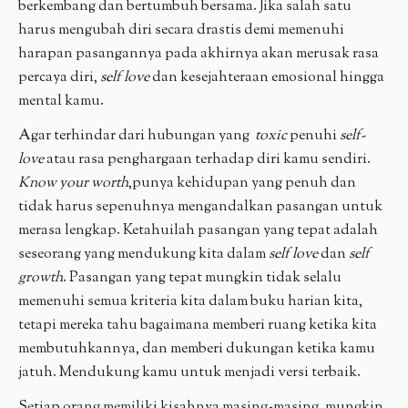
berkembang dan bertumbuh bersama. Jika salah satu
harus mengubah diri secara drastis demi memenuhi
harapan pasangannya pada akhirnya akan merusak rasa
percaya diri,
self love
dan kesejahteraan emosional hingga
mental kamu.
Agar terhindar dari hubungan yang
toxic
penuhi
self-
love
atau rasa penghargaan terhadap diri kamu sendiri.
Know your worth
,punya kehidupan yang penuh dan
tidak harus sepenuhnya mengandalkan pasangan untuk
merasa lengkap. Ketahuilah pasangan yang tepat adalah
seseorang yang mendukung kita dalam
self love
dan
self
growth
. Pasangan yang tepat mungkin tidak selalu
memenuhi semua kriteria kita dalam buku harian kita,
tetapi mereka tahu bagaimana memberi ruang ketika kita
membutuhkannya, dan memberi dukungan ketika kamu
jatuh. Mendukung kamu untuk menjadi versi terbaik.
Setiap orang memiliki kisahnya masing-masing, mungkin