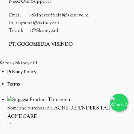
Need Our Support ?
Email : Skineyeofficial@skineye.id
Instagram : @Skineye.id
Tiktok : @Skineye.id
PT. GOGOMEDIA VISINDO
© 2024 Skineye.id
Privacy Policy
Terms
Someone purchased a
ACNE DEFENDERS TARGETED
ACNE CARE
Minutes ago from