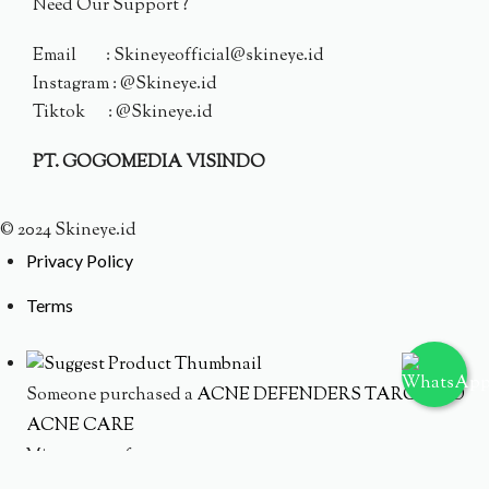
Need Our Support ?
Email : Skineyeofficial@skineye.id
Instagram : @Skineye.id
Tiktok : @Skineye.id
PT. GOGOMEDIA VISINDO
© 2024 Skineye.id
Privacy Policy
Terms
Someone purchased a
ACNE DEFENDERS TARGETED
ACNE CARE
Minutes ago from