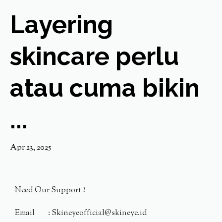
Layering
skincare perlu
atau cuma bikin
...
Apr 23, 2025
Need Our Support ?
Email : Skineyeofficial@skineye.id