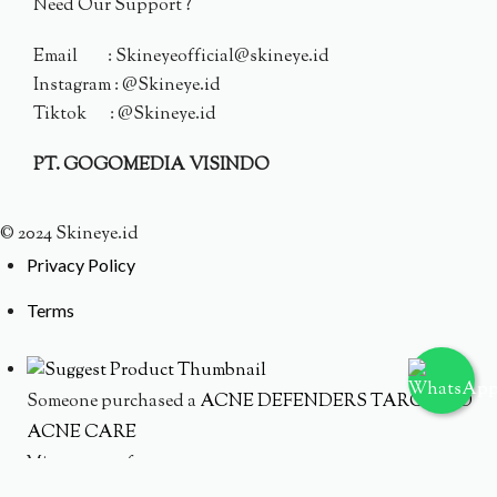
Need Our Support ?
Email : Skineyeofficial@skineye.id
Instagram : @Skineye.id
Tiktok : @Skineye.id
PT. GOGOMEDIA VISINDO
© 2024 Skineye.id
Privacy Policy
Terms
Someone purchased a
ACNE DEFENDERS TARGETED
ACNE CARE
Minutes ago from